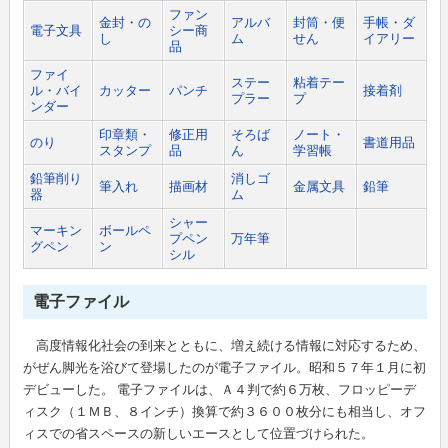
ファン
金封・の
アルバ
封筒・便
手帳・ダ
電子文具
シー商
し
ム
せん
イアリー
品
新製品情報
卸
会社概要
ファイ
ステー
粘着テー
ル・バイ
カッター
パンチ
接着剤
プラー
プ
文具動画紹介
小売店
新聞購読申し込み
ンダー
印章類・
修正用
そろば
ノート・
のり
書道用品
スタンプ
品
ん
学習帳
文具ミニミニ歴史館
各種団体
広告掲載について
鉛筆削り
消しゴ
筆入れ
描画材
金属文具
鉛筆
器
ム
お問い合わせ
シャー
マーキン
ボールペ
プペン
万年筆
グペン
ン
シル
プライバシーポリシー
電子ファイル
利用規約
高度情報化社会の到来とともに、増え続ける情報に対応するため、
がぜん脚光を浴びて登場したのが電子ファイル。昭和５７年１月に初
デビューした。 電子ファイルは、Ａ４判で約６万枚、フロッピーデ
ィスク（１ＭＢ、８インチ）換算で約３６００枚分にも相当し、オフ
ィスでの省スペースの新しいエースとして位置づけられた。