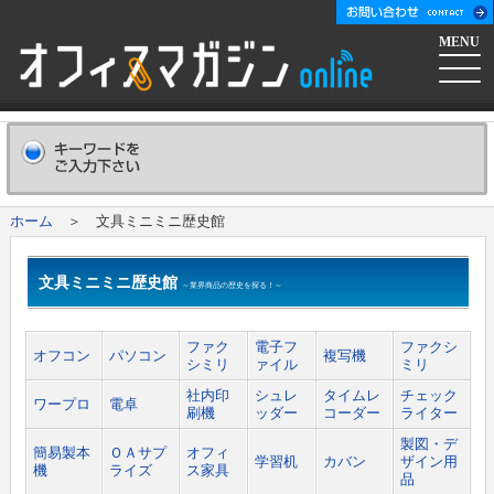
MENU
ホーム
会社概要
Company
ホーム
＞ 文具ミニミニ歴史館
広告掲載について
Advertising
文具ミニミニ歴史館
～業界商品の歴史を探る！～
新聞購読申し込み
Subscribe
ファク
電子フ
ファクシ
オフコン
パソコン
複写機
シミリ
ァイル
ミリ
コンテンツ
社内印
シュレ
タイムレ
チェック
ワープロ
電卓
刷機
ッダー
コーダー
ライター
オフマガニュース
業界情報リンク集
製図・デ
簡易製本
ＯＡサプ
オフィ
学習机
カバン
ザイン用
機
ライズ
ス家具
品
メーカー発信ニュースリリース
メーカー
オフィスマガジン社について