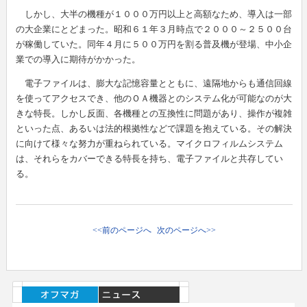
しかし、大半の機種が１０００万円以上と高額なため、導入は一部
の大企業にとどまった。昭和６１年３月時点で２０００～２５００台
が稼働していた。同年４月に５００万円を割る普及機が登場、中小企
業での導入に期待がかかった。
電子ファイルは、膨大な記憶容量とともに、遠隔地からも通信回線
を使ってアクセスでき、他のＯＡ機器とのシステム化が可能なのが大
きな特長。しかし反面、各機種との互換性に問題があり、操作が複雑
といった点、あるいは法的根拠性などで課題を抱えている。その解決
に向けて様々な努力が重ねられている。マイクロフィルムシステム
は、それらをカバーできる特長を持ち、電子ファイルと共存してい
る。
<<前のページへ
次のページへ>>