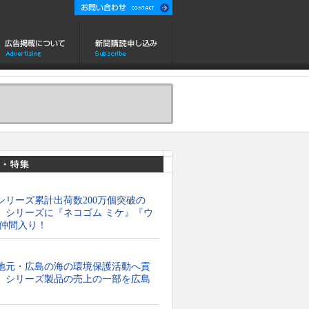
シリーズ累計出荷数200万個突破の
」シリーズに『ネコゴム ミケ』『ウ
が仲間入り！
地元・広島の海の環境保護活動へ貢
』シリーズ製品の売上の一部を広島