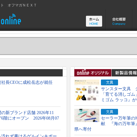
イト オフマガＮＥＸＴ
役社長CEOに成松岳志が就任
サンスター文具 
「育てる消しゴム
ミゴム ラッコ』
新ブランド店舗 2026年11
階にオープン 2026年08月07
セーラー万年筆の
献 『海の万年筆
県へ寄付
も汚れず書けるゲルインキボー