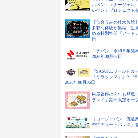
ルペン・エナージェル
いペン」プロジェクトを展
【仙台うみの杜水族館
多彩な体験が集結 生
める特別空間『アートナイ
日
ニチバン 令和８年熊
2026年08月07日
『SASUKEワールドカ
「リラックマ」』Ｘ『S
2026年08月06日
松屋銀座に今年も登場
ランド」期間限定オープン!
リコージャパン 流通
中症アラートパック」を提