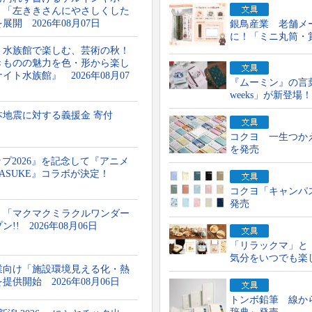
 「左ききさんにやさしくした
開 2026年08月07日
銀鳥産業 老舗メ
に！「ミニ丸筒・
】水族館で楽しむ、芸術の秋！
きものの魅力を色・形から楽し
ト水族館』 2026年08月07
『ムーミン』の言
weeks」が新登場
本地震に対する義援金 寄付
コクヨ 一生つかえ
を発売
ップ2026』を記念して『アニメ
ASUKE』コラボが決定！
コクヨ「キャンパス
発売
！「マクマクミラクルワンダー
! 2026年08月06日
「リラックマ」と
気分をいつでも楽
業向け「施設環境見える化・熱
供開始 2026年08月06日
トンボ鉛筆 線か