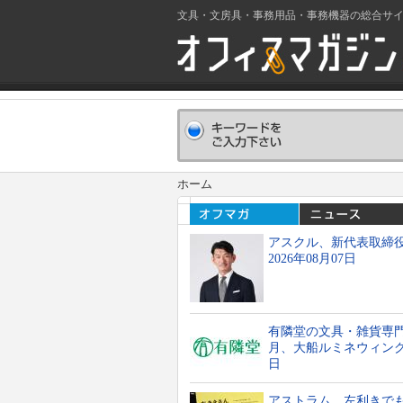
文具・文房具・事務用品・事務機器の総合サ
ホーム
アスクル、新代表取締
2026年08月07日
有隣堂の文具・雑貨専門の
月、大船ルミネウィング6
日
アストラム 左利きで