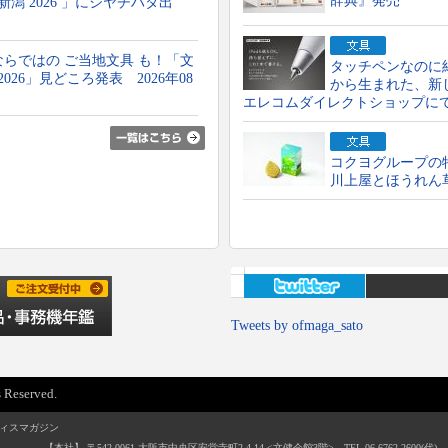
辞典』発売
n 新潟 2026 」にシヤチハタ出
らではの ご当地文具 も！「文
タッチペンなのに紙
新潟2026」見どころ発表 2026年08
から生まれた、新
エレコムダイレクトショップに
コクヨグループの
川上屋とほうれん
Tweets by ofmaga_sato
 Reserved.
ィスマガジン
【本社】 〒542-0061 大阪市中央区安堂寺町2-4-14 <文健会館3階> TEL.06-6762-2600(代) / F