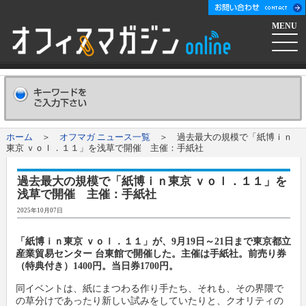
MENU
ホーム
会社概要
Company
ホーム
＞
オフマガ ニュース一覧
＞ 過去最大の規模で「紙博ｉｎ
東京 ｖｏｌ．１１」を浅草で開催 主催：手紙社
広告掲載について
Advertising
過去最大の規模で「紙博ｉｎ東京 ｖｏｌ．１１」を
浅草で開催 主催：手紙社
新聞購読申し込み
Subscribe
2025年10月07日
コンテンツ
「紙博ｉｎ東京 ｖｏｌ．１１」が、9月19日～21日まで東京都立
産業貿易センター 台東館で開催した。主催は手紙社。前売り券
（特典付き）1400円。当日券1700円。
オフマガニュース
業界情報リンク集
同イベントは、紙にまつわる作り手たち、それも、その界隈で
の草分けであったり新しい試みをしていたりと、クオリティの
メーカー発信ニュースリリース
メーカー
オフィスマガジン社について