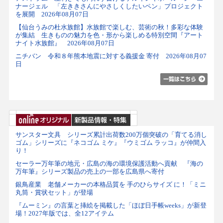
ナージェル 「左ききさんにやさしくしたいペン」プロジェクト
を展開 2026年08月07日
【仙台うみの杜水族館】水族館で楽しむ、芸術の秋！多彩な体験
が集結 生きものの魅力を色・形から楽しめる特別空間『アート
ナイト水族館』 2026年08月07日
ニチバン 令和８年熊本地震に対する義援金 寄付 2026年08月07
日
サンスター文具 シリーズ累計出荷数200万個突破の「育てる消し
ゴム」シリーズに『ネコゴム ミケ』『ウミゴム ラッコ』が仲間入
り！
セーラー万年筆の地元・広島の海の環境保護活動へ貢献 『海の
万年筆』シリーズ製品の売上の一部を広島県へ寄付
銀鳥産業 老舗メーカーの本格品質を 手のひらサイズ に！「ミニ
丸筒・賞状セット」が登場
『ムーミン』の言葉と挿絵を掲載した「ほぼ日手帳weeks」が新登
場！2027年版では、全12アイテム