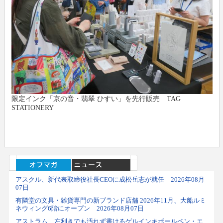
限定インク「京の音・翡翠 ひすい」を先行販売 TAG
STATIONERY
アスクル、新代表取締役社長CEOに成松岳志が就任 2026年08月
07日
有隣堂の文具・雑貨専門の新ブランド店舗 2026年11月、大船ルミ
ネウィング6階にオープン 2026年08月07日
アストラム 左利きでも汚れず書けるゲルインキボールペン・エ