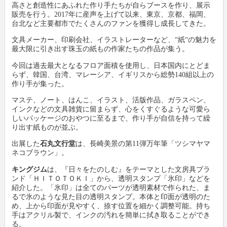
高さと創造性にあふれた作り手たちが自らブースを作り、展示
販売を行う。2017年に産声を上げて以来、東京、京都、福岡、
台北など主要都市でたくさんのファンを獲得し成長してきた。
新製品情報
卸
会社概要
文具メーカー、印刷会社、イラストレーターなど、“紙“の魅力を
最大限に引き出す珠玉の紙もの作家たちの作品が集う。
文具動画紹介
小売店
新聞購読申し込み
今回は過去最大となるフロア面積を使用し、日本国内にとどま
らず、韓国、台湾、マレーシア、イギリスから総勢140組以上の
文具ミニミニ歴史館
各種団体
広告掲載について
作り手が集った。
マステ、ノート、はんこ、イラスト、活版作品、ガラスペン、
お問い合わせ
インクなどの文具雑貨に留まらず、心をくすぐるような可愛ら
しいパッケージのおやつに至るまで、作り手が自信を持って繰
り出す紙ものが並ぶ。
プライバシーポリシー
出展した
石丸文行堂
は、長崎美景の第11弾万年筆「ツシマヤマ
ネコブラウン」。
利用規約
キングジム
は、『日々をたのしむ』をテーマとした文房具ブラ
ンド「ＨＩＴＯＴＯＫＩ」から、透明スタンプ「氷印」などを
紹介した。「氷印」は全てのパーツが透明素材で作られた、ま
るで氷のような見た目の透明スタンプ。本体と印面が透明のた
め、上から印面が見やすく、捺す位置を細かく調整可能。持ち
手はアクリル製で、インクの汚れを簡単に拭き取ることができ
る。