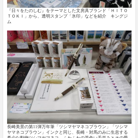
『日々をたのしむ』をテーマとした文房具ブランド「ＨＩＴＯ
ＴＯＫＩ」から、透明スタンプ「氷印」などを紹介 キングジ
ム
長崎美景の第11弾万年筆「ツシマヤマネコブラウン」「ツシマ
ヤマネコブラウン」インクと同じ、長崎・対馬のみに生息する
希少な動物ツシマヤマネコ。ふわふわの茶色い毛並みとその愛