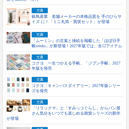
銀鳥産業 老舗メーカーの本格品質を 手のひらサ
イズ に！「ミニ丸筒・賞状セット」が登場
『ムーミン』の言葉と挿絵を掲載した「ほぼ日手
帳weeks」が新登場！2027年版では、全12アイテム
コクヨ 一生つかえる手帳、「ジブン手帳」2027
年版を発売
コクヨ「キャンパスダイアリー」2027年版シリー
ズを発売
「リラックマ」と「すみっコぐらし」からパン屋
さん気分をいつでも楽しめる雑貨シリーズの新作
が登場