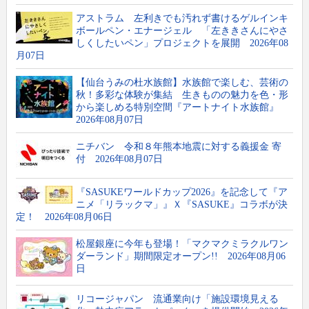
メーカー発信ニュースリリース
メーカー
オフィスマガジン社について
アストラム 左利きでも汚れず書けるゲルインキ
ボールペン・エナージェル 「左ききさんにやさ
しくしたいペン」プロジェクトを展開 2026年08
新製品情報
卸
会社概要
月07日
【仙台うみの杜水族館】水族館で楽しむ、芸術の
文具動画紹介
小売店
新聞購読申し込み
秋！多彩な体験が集結 生きものの魅力を色・形
から楽しめる特別空間『アートナイト水族館』
文具ミニミニ歴史館
各種団体
広告掲載について
2026年08月07日
ニチバン 令和８年熊本地震に対する義援金 寄
お問い合わせ
付 2026年08月07日
『SASUKEワールドカップ2026』を記念して『ア
プライバシーポリシー
ニメ「リラックマ」』Ｘ『SASUKE』コラボが決
定！ 2026年08月06日
利用規約
松屋銀座に今年も登場！「マクマクミラクルワン
ダーランド」期間限定オープン!! 2026年08月06
日
リコージャパン 流通業向け「施設環境見える