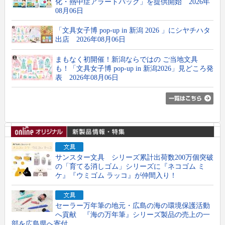
化・熱中症アラートパック」を提供開始 2026年
08月06日
「文具女子博 pop-up in 新潟 2026 」にシヤチハタ
出店 2026年08月06日
まもなく初開催！新潟ならではの ご当地文具
も！「文具女子博 pop-up in 新潟2026」見どころ発
表 2026年08月06日
サンスター文具 シリーズ累計出荷数200万個突破
の「育てる消しゴム」シリーズに『ネコゴム ミ
ケ』『ウミゴム ラッコ』が仲間入り！
セーラー万年筆の地元・広島の海の環境保護活動
へ貢献 『海の万年筆』シリーズ製品の売上の一
部を広島県へ寄付