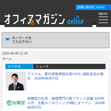
2026-08-08 21:50
MENU
ホーム
会社概要
Company
2026-08-08 21:50
ホーム
広告掲載について
Advertising
アスクル、新代表取締役社長CEOに成松岳志が就
新聞購読申し込み
Subscribe
任 2026年08月07日
コンテンツ
有隣堂の文具・雑貨専門の新ブランド店舗 2026年
オフマガニュース
業界情報リンク集
11月、大船ルミネウィング6階にオープン 2026年
08月07日