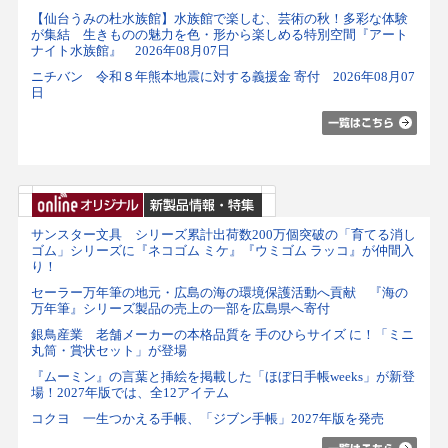
【仙台うみの杜水族館】水族館で楽しむ、芸術の秋！多彩な体験
が集結 生きものの魅力を色・形から楽しめる特別空間『アート
ナイト水族館』 2026年08月07日
ニチバン 令和８年熊本地震に対する義援金 寄付 2026年08月07
日
サンスター文具 シリーズ累計出荷数200万個突破の「育てる消し
ゴム」シリーズに『ネコゴム ミケ』『ウミゴム ラッコ』が仲間入
り！
セーラー万年筆の地元・広島の海の環境保護活動へ貢献 『海の
万年筆』シリーズ製品の売上の一部を広島県へ寄付
銀鳥産業 老舗メーカーの本格品質を 手のひらサイズ に！「ミニ
丸筒・賞状セット」が登場
『ムーミン』の言葉と挿絵を掲載した「ほぼ日手帳weeks」が新登
場！2027年版では、全12アイテム
コクヨ 一生つかえる手帳、「ジブン手帳」2027年版を発売