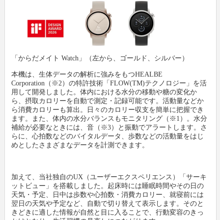
新製品情報
卸
会社概要
文具動画紹介
小売店
新聞購読申し込み
「からだメイト Watch」（左から、ゴールド、シルバー）
本機は、生体データの解析に強みをもつHEALBE
文具ミニミニ歴史館
各種団体
広告掲載について
Corporation（※2）の特許技術「FLOW(TM)テクノロジー」を活
用して開発しました。体内における水分の移動や糖の変化か
ら、摂取カロリーを自動で測定・記録可能です。活動量などか
お問い合わせ
ら消費カロリーも算出。日々のカロリー収支を簡単に把握でき
ます。また、体内の水分バランスもモニタリング（※1）。水分
補給が必要なときには、音（※3）と振動でアラートします。さ
プライバシーポリシー
らに、心拍数などのバイタルデータ、歩数などの活動量をはじ
めとしたさまざまなデータを計測できます。
利用規約
加えて、当社独自のUX（ユーザーエクスペリエンス）「サーキ
ットビュー」を搭載しました。起床時には睡眠時間やその日の
天気・予定、日中は歩数や心拍数・消費カロリー、就寝前には
翌日の天気や予定など、自動で切り替えて表示します。そのと
きどきに適した情報が自然と目に入ることで、行動変容のきっ