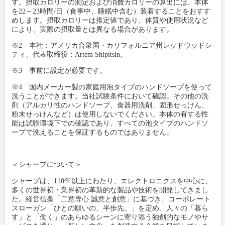
す。摂取カロリーの測定および消費カロリーの算出には、本体
を22～23時間/日（食事中、睡眠中含む）装着することをおすす
めします。摂取カロリーは推定値であり、体質や使用状況など
により、実際の摂取量とは異なる場合があります。
※2 本社：アメリカ合衆国・カリフォルニア州レッドウッドシ
ティ、代表取締役：Artem Shipitsin。
※3 事前に設定が必要です。
※4 国内メーカー製の家庭用泡タイプのハンドソープを使って
洗うことができます。当社試験条件において確認。その他の洗
剤（アルカリ性のハンドソープ、食器用洗剤、固形せっけん、
粉末せっけんなど）は使用しないでください。本体の有する性
能は試験環境下での確認であり、すべての泡タイプのハンドソ
ープで洗えることを保証するものではありません。
＜シャープについて＞
シャープは、110年以上にわたり、エレクトロニクスを中心に、
多くの世界初・業界初の革新的な製品や技術を開発してきまし
た。経営信条「二意専心 誠意と創意」に基づき、コーポレート
スローガン「ひとの願いの、半歩先。」を定め、人々の「暮ら
す」と「働く」のあらゆるシーンに寄り添う独創的なモノやサ