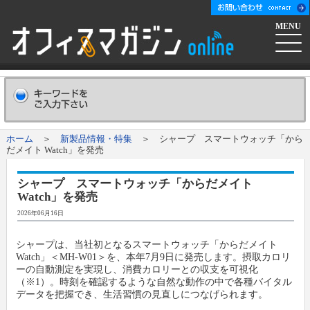
MENU
ホーム
会社概要
Company
ホーム
＞
新製品情報・特集
＞ シャープ スマートウォッチ「から
だメイト Watch」を発売
広告掲載について
Advertising
シャープ スマートウォッチ「からだメイト
Watch」を発売
新聞購読申し込み
Subscribe
2026年06月16日
コンテンツ
シャープは、当社初となるスマートウォッチ「からだメイト
Watch」＜MH-W01＞を、本年7月9日に発売します。摂取カロリ
ーの自動測定を実現し、消費カロリーとの収支を可視化
オフマガニュース
業界情報リンク集
（※1）。時刻を確認するような自然な動作の中で各種バイタル
データを把握でき、生活習慣の見直しにつなげられます。
メーカー発信ニュースリリース
メーカー
オフィスマガジン社について