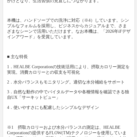
かけとなり、生活習慣の見直しにつながります。
本機は、ハンドソープでの洗浄に対応（※4）しています。シン
プルなフォルムを採用し、ビジネスからカジュアルまで、さま
ざまなシーンで活用いただけます。なお本機は、「2026年iFデザ
インアワード」を受賞しています。
■ 主な特長
1．HEALBE Corporationの技術活用により、摂取カロリー測定を
実現。消費カロリーとの収支を可視化
2．水分バランスもモニタリング。適切な水分補給をサポート
3．自然な動作の中でバイタルデータや各種情報を確認できる独
自UX「サーキットビュー」
4．使いやすさにも配慮したシンプルなデザイン
※1 摂取カロリーおよび水分バランスの測定は、HEALBE
Corporationの提供するFLOW(TM)テクノロジーを使用していま