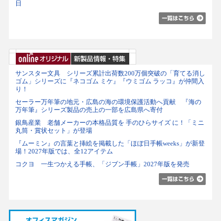
日
サンスター文具 シリーズ累計出荷数200万個突破の「育てる消し
ゴム」シリーズに『ネコゴム ミケ』『ウミゴム ラッコ』が仲間入
り！
セーラー万年筆の地元・広島の海の環境保護活動へ貢献 『海の
万年筆』シリーズ製品の売上の一部を広島県へ寄付
銀鳥産業 老舗メーカーの本格品質を 手のひらサイズ に！「ミニ
丸筒・賞状セット」が登場
『ムーミン』の言葉と挿絵を掲載した「ほぼ日手帳weeks」が新登
場！2027年版では、全12アイテム
コクヨ 一生つかえる手帳、「ジブン手帳」2027年版を発売