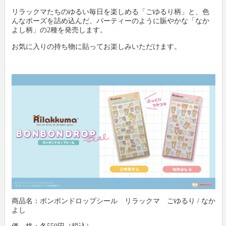
リラックマたちのゆるい毎日を楽しめる「ごゆるり柄」と、色
んなポーズを詰め込んだ、パーティーのように賑やかな「なか
新製品情報
卸
会社概要
よし柄」の2種を発売します。
お気に入りの持ち物に貼ってお楽しみいただけます。
文具動画紹介
小売店
新聞購読申し込み
文具ミニミニ歴史館
各種団体
広告掲載について
お問い合わせ
プライバシーポリシー
利用規約
商品名：ボンボンドロップシール リラックマ ごゆるり / なか
よし