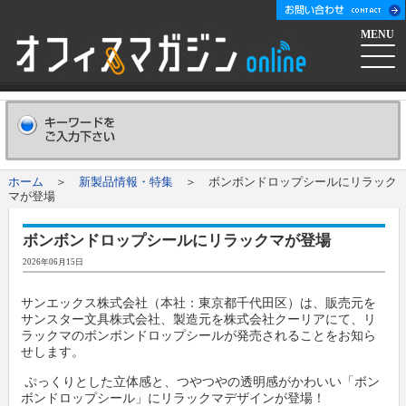
MENU
ホーム
会社概要
Company
ホーム
＞
新製品情報・特集
＞ ボンボンドロップシールにリラック
マが登場
広告掲載について
Advertising
ボンボンドロップシールにリラックマが登場
新聞購読申し込み
Subscribe
2026年06月15日
サンエックス株式会社（本社：東京都千代田区）は、販売元を
コンテンツ
サンスター文具株式会社、製造元を株式会社クーリアにて、リ
ラックマのボンボンドロップシールが発売されることをお知ら
せします。
オフマガニュース
業界情報リンク集
ぷっくりとした立体感と、つやつやの透明感がかわいい「ボン
ボンドロップシール」にリラックマデザインが登場！
メーカー発信ニュースリリース
メーカー
オフィスマガジン社について