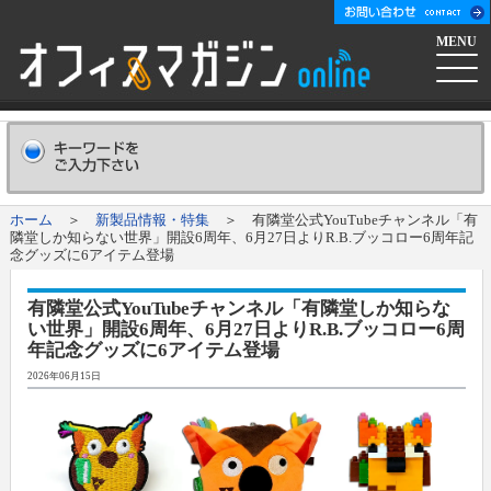
MENU
ホーム
会社概要
Company
ホーム
＞
新製品情報・特集
＞ 有隣堂公式YouTubeチャンネル「有
隣堂しか知らない世界」開設6周年、6月27日よりR.B.ブッコロー6周年記
広告掲載について
Advertising
念グッズに6アイテム登場
有隣堂公式YouTubeチャンネル「有隣堂しか知らな
新聞購読申し込み
Subscribe
い世界」開設6周年、6月27日よりR.B.ブッコロー6周
年記念グッズに6アイテム登場
コンテンツ
2026年06月15日
オフマガニュース
業界情報リンク集
メーカー発信ニュースリリース
メーカー
オフィスマガジン社について