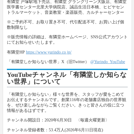
有隣堂 戸塚駅地下売店、有隣堂 グラングリーン大阪店、有隣堂
医学書センター北里大学病院店、誠品生活日本橋、ヒビヤセン
トラルマーケット、音楽教室・楽器販売、カルチャーセンター
※ご予約不可、お取り置き不可、代引配送不可、お買い上げ個
数制限なし
※販売情報の詳細は、有隣堂ホームページ、SNS公式アカウント
にてお知らせいたします。
有隣堂HP
https://www.yurindo.co.jp/
「有隣堂しか知らない世界」X（旧Twitter）
@Yurindo_YouTube
YouTubeチャンネル「有隣堂しか知らな
い世界」について
「有隣堂しか知らない」様々な世界を、スタッフが愛をこめて
お伝えするチャンネルです。創業116年の老舗書店独自の世界観
を、ぜひ楽しみながらご覧ください。きっと皆さんの役に立つ
情報があるはずです。
チャンネル開設日：2020年6月30日 〈毎週火曜更新〉
チャンネル登録者数：53.4万人(2026年6月11日現在)