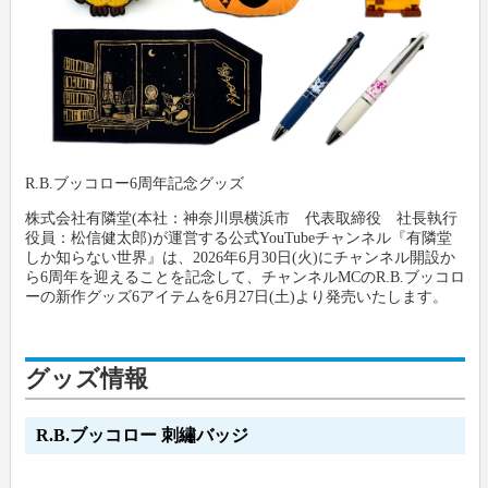
新製品情報
卸
会社概要
文具動画紹介
小売店
新聞購読申し込み
文具ミニミニ歴史館
各種団体
広告掲載について
R.B.ブッコロー6周年記念グッズ
株式会社有隣堂(本社：神奈川県横浜市 代表取締役 社長執行
お問い合わせ
役員：松信健太郎)が運営する公式YouTubeチャンネル『有隣堂
しか知らない世界』は、2026年6月30日(火)にチャンネル開設か
ら6周年を迎えることを記念して、チャンネルMCのR.B.ブッコロ
プライバシーポリシー
ーの新作グッズ6アイテムを6月27日(土)より発売いたします。
利用規約
グッズ情報
R.B.ブッコロー 刺繡バッジ