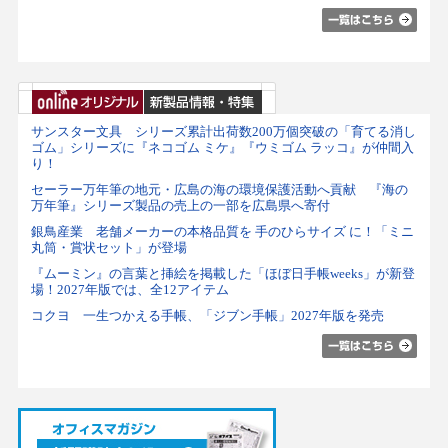
サンスター文具 シリーズ累計出荷数200万個突破の「育てる消し
ゴム」シリーズに『ネコゴム ミケ』『ウミゴム ラッコ』が仲間入
り！
セーラー万年筆の地元・広島の海の環境保護活動へ貢献 『海の
万年筆』シリーズ製品の売上の一部を広島県へ寄付
銀鳥産業 老舗メーカーの本格品質を 手のひらサイズ に！「ミニ
丸筒・賞状セット」が登場
『ムーミン』の言葉と挿絵を掲載した「ほぼ日手帳weeks」が新登
場！2027年版では、全12アイテム
コクヨ 一生つかえる手帳、「ジブン手帳」2027年版を発売