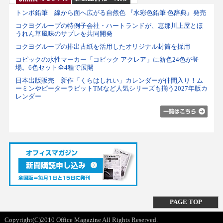
トンボ鉛筆 線から面へ広がる自然色 『水彩色鉛筆 色辞典』発売
コクヨグループの特例子会社・ハートランドが、恵那川上屋とほ
うれん草風味のサブレを共同開発
コクヨグループの排出古紙を活用したオリジナル封筒を採用
コピックの水性マーカー「コピック アクレア」に新色24色が登
場。6色セット全4種で展開
日本出版販売 新作「くらはしれい」カレンダーが仲間入り！ム
ーミンやピーターラビットTMなど人気シリーズも揃う2027年版カ
レンダー
PAGE TOP
Copyright(C)2010 Office Magazine All Rights Reserved.