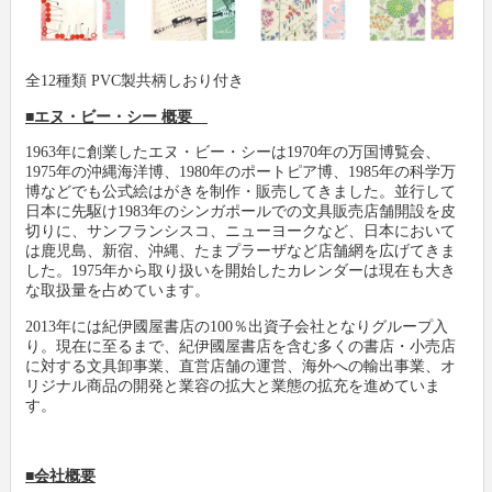
全12種類 PVC製共柄しおり付き
■エヌ・ビー・シー 概要
1963年に創業したエヌ・ビー・シーは1970年の万国博覧会、
1975年の沖縄海洋博、1980年のポートピア博、1985年の科学万
博などでも公式絵はがきを制作・販売してきました。並行して
日本に先駆け1983年のシンガポールでの文具販売店舗開設を皮
切りに、サンフランシスコ、ニューヨークなど、日本において
は鹿児島、新宿、沖縄、たまプラーザなど店舗網を広げてきま
した。1975年から取り扱いを開始したカレンダーは現在も大き
な取扱量を占めています。
2013年には紀伊國屋書店の100％出資子会社となりグループ入
り。現在に至るまで、紀伊國屋書店を含む多くの書店・小売店
に対する文具卸事業、直営店舗の運営、海外への輸出事業、オ
リジナル商品の開発と業容の拡大と業態の拡充を進めていま
す。
■会社概要