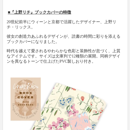
■『上野リチ』ブックカバーの特徴
新製品情報
卸
会社概要
20世紀前半にウィーンと京都で活躍したデザイナー、上野リ
チ・リックス。
文具動画紹介
小売店
新聞購読申し込み
彼女の創造力あふれるデザインが、読書の時間に彩りを添える
ブックカバーになりました。
文具ミニミニ歴史館
各種団体
広告掲載について
時代を越えて愛されるやわらかな色彩と装飾性が息づく、上質
なアイテムです。サイズは文庫判で12種類の展開。同柄デザイ
お問い合わせ
ンを異なるトーンで仕上げたPVC製しおり付き。
プライバシーポリシー
利用規約