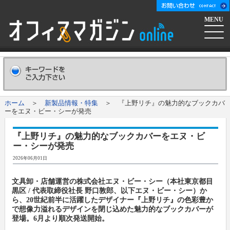
MENU
ホーム
会社概要
Company
ホーム
＞
新製品情報・特集
＞ 『上野リチ』の魅力的なブックカバ
ーをエヌ・ビー・シーが発売
広告掲載について
Advertising
『上野リチ』の魅力的なブックカバーをエヌ・ビ
ー・シーが発売
新聞購読申し込み
Subscribe
2026年06月01日
コンテンツ
文具卸・店舗運営の株式会社エヌ・ビー・シー（本社東京都目
黒区 / 代表取締役社長 野口敦郎、以下エヌ・ビー・シー）か
ら、20世紀前半に活躍したデザイナー『上野リチ』の色彩豊か
オフマガニュース
業界情報リンク集
で想像力溢れるデザインを閉じ込めた魅力的なブックカバーが
登場。6月より順次発送開始。
メーカー発信ニュースリリース
メーカー
オフィスマガジン社について