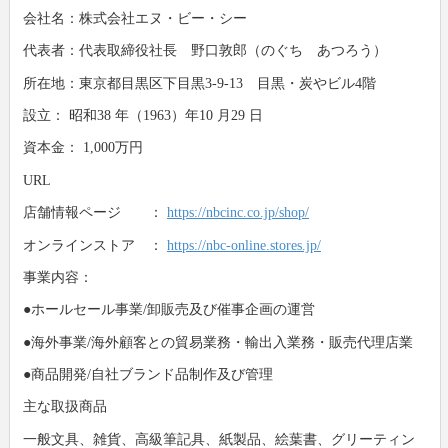
会社名：株式会社エヌ・ビー・シー
代表者：代表取締役社長 野口敦郎（のぐち あつろう）
所在地：東京都目黒区下目黒3-9-13 目黒・炭やビル4階
設立： 昭和38 年（1963）年10 月29 日
資本金： 1,000万円
URL
店舗情報ページ ：
https://nbcinc.co.jp/shop/
オンラインストア ：
https://nbc-online.stores.jp/
事業内容：
●ホールセール事業/卸販売及び催事企画の運営
●海外事業/海外顧客との貿易業務・輸出入業務・販売代理店業
●商品開発/自社ブランド品制作及び管理
主な取扱商品
一般文具、雑貨、高級筆記具、紙製品、絵葉書、グリーティン