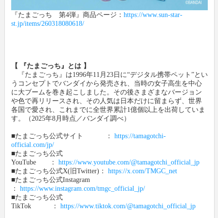
『たまごっち 第4弾』商品ページ：
https://www.sun-star-
st.jp/items/260318080618/
【 『たまごっち』とは 】
『たまごっち』は1996年11月23日に“デジタル携帯ペット”とい
うコンセプトでバンダイから発売され、当時の女子高生を中心
に大ブームを巻き起こしました。その後さまざまなバージョン
や色で再リリースされ、その人気は日本だけに留まらず、世界
各国で愛され、これまでに全世界累計1億個以上を出荷していま
す。（2025年8月時点／バンダイ調べ）
■たまごっち公式サイト ：
https://tamagotchi-
official.com/jp/
■たまごっち公式
YouTube ：
https://www.youtube.com/@tamagotchi_official_jp
■たまごっち公式X(旧Twitter)：
https://x.com/TMGC_net
■たまごっち公式Instagram
：
https://www.instagram.com/tmgc_official_jp/
■たまごっち公式
TikTok ：
https://www.tiktok.com/@tamagotchi_official_jp