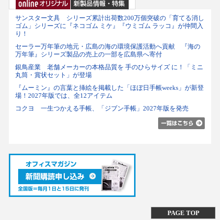
サンスター文具 シリーズ累計出荷数200万個突破の「育てる消し
ゴム」シリーズに『ネコゴム ミケ』『ウミゴム ラッコ』が仲間入
り！
セーラー万年筆の地元・広島の海の環境保護活動へ貢献 『海の
万年筆』シリーズ製品の売上の一部を広島県へ寄付
銀鳥産業 老舗メーカーの本格品質を 手のひらサイズ に！「ミニ
丸筒・賞状セット」が登場
『ムーミン』の言葉と挿絵を掲載した「ほぼ日手帳weeks」が新登
場！2027年版では、全12アイテム
コクヨ 一生つかえる手帳、「ジブン手帳」2027年版を発売
PAGE TOP