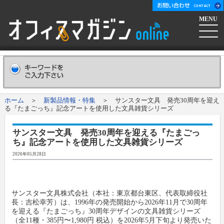
MENU
ホーム
会社概要
Company
ホーム
＞
新製品情報・特集
＞ サンスター文具 発売30周年を迎え
る『たまごっち』記念アートを使用した文具雑貨シリーズ
広告掲載について
Advertising
サンスター文具 発売30周年を迎える『たまごっ
ち』記念アートを使用した文具雑貨シリーズ
新聞購読申し込み
Subscribe
2026年05月28日
コンテンツ
サンスター文具株式会社（本社：東京都台東区、代表取締役社
オフマガニュース
業界情報リンク集
長：吉松幸芳）は、1996年の発売開始から2026年11月で30周年
を迎える『たまごっち』30周年デザインの文具雑貨シリーズ
（全11種・385円〜1,980円 税込）を2026年5月下旬より発売いた
メーカー発信ニュースリリース
メーカー
オフィスマガジン社について