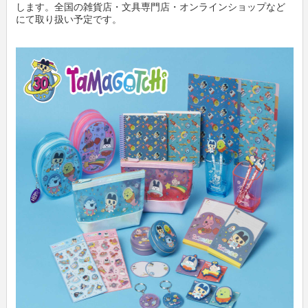
します。全国の雑貨店・文具専門店・オンラインショップなど
にて取り扱い予定です。
新製品情報
卸
会社概要
文具動画紹介
小売店
新聞購読申し込み
文具ミニミニ歴史館
各種団体
広告掲載について
お問い合わせ
プライバシーポリシー
利用規約