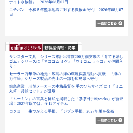
ナイト水族館』 2026年08月07日
ニチバン 令和８年熊本地震に対する義援金 寄付 2026年08月07
日
サンスター文具 シリーズ累計出荷数200万個突破の「育てる消し
ゴム」シリーズに『ネコゴム ミケ』『ウミゴム ラッコ』が仲間入
り！
セーラー万年筆の地元・広島の海の環境保護活動へ貢献 『海の
万年筆』シリーズ製品の売上の一部を広島県へ寄付
銀鳥産業 老舗メーカーの本格品質を 手のひらサイズ に！「ミニ
丸筒・賞状セット」が登場
『ムーミン』の言葉と挿絵を掲載した「ほぼ日手帳weeks」が新登
場！2027年版では、全12アイテム
コクヨ 一生つかえる手帳、「ジブン手帳」2027年版を発売