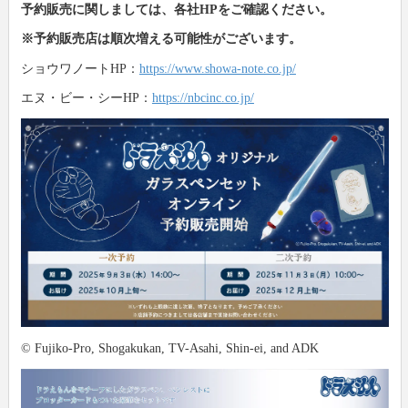
予約販売に関しましては、各社HPをご確認ください。
※予約販売店は順次増える可能性がございます。
新製品情報
卸
会社概要
ショウワノートHP：
https://www.showa-note.co.jp/
文具動画紹介
小売店
新聞購読申し込み
エヌ・ビー・シーHP：
https://nbcinc.co.jp/
文具ミニミニ歴史館
各種団体
広告掲載について
お問い合わせ
プライバシーポリシー
利用規約
©︎ Fujiko-Pro, Shogakukan, TV-Asahi, Shin-ei, and ADK