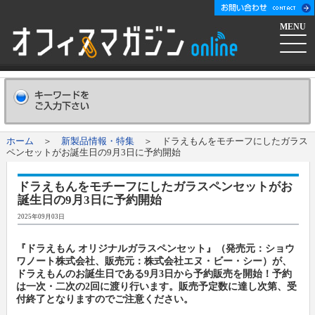
MENU
ホーム
会社概要
Company
ホーム
＞
新製品情報・特集
＞ ドラえもんをモチーフにしたガラス
ペンセットがお誕生日の9月3日に予約開始
広告掲載について
Advertising
ドラえもんをモチーフにしたガラスペンセットがお
誕生日の9月3日に予約開始
新聞購読申し込み
Subscribe
2025年09月03日
コンテンツ
『ドラえもん オリジナルガラスペンセット』（発売元：ショウ
ワノート株式会社、販売元：株式会社エヌ・ビー・シー）が、
ドラえもんのお誕生日である9月3日から予約販売を開始！予約
オフマガニュース
業界情報リンク集
は一次・二次の2回に渡り行います。販売予定数に達し次第、受
付終了となりますのでご注意ください。
メーカー発信ニュースリリース
メーカー
オフィスマガジン社について