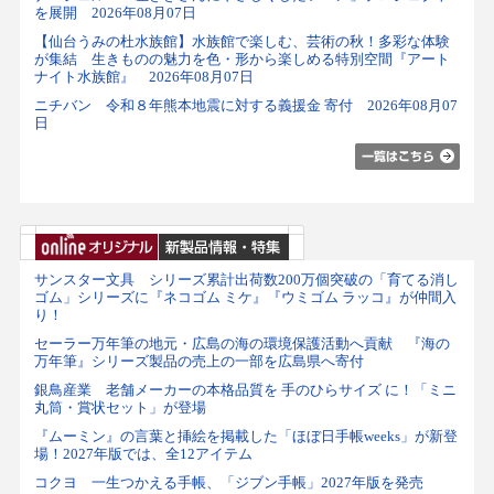
を展開 2026年08月07日
【仙台うみの杜水族館】水族館で楽しむ、芸術の秋！多彩な体験
が集結 生きものの魅力を色・形から楽しめる特別空間『アート
ナイト水族館』 2026年08月07日
ニチバン 令和８年熊本地震に対する義援金 寄付 2026年08月07
日
サンスター文具 シリーズ累計出荷数200万個突破の「育てる消し
ゴム」シリーズに『ネコゴム ミケ』『ウミゴム ラッコ』が仲間入
り！
セーラー万年筆の地元・広島の海の環境保護活動へ貢献 『海の
万年筆』シリーズ製品の売上の一部を広島県へ寄付
銀鳥産業 老舗メーカーの本格品質を 手のひらサイズ に！「ミニ
丸筒・賞状セット」が登場
『ムーミン』の言葉と挿絵を掲載した「ほぼ日手帳weeks」が新登
場！2027年版では、全12アイテム
コクヨ 一生つかえる手帳、「ジブン手帳」2027年版を発売