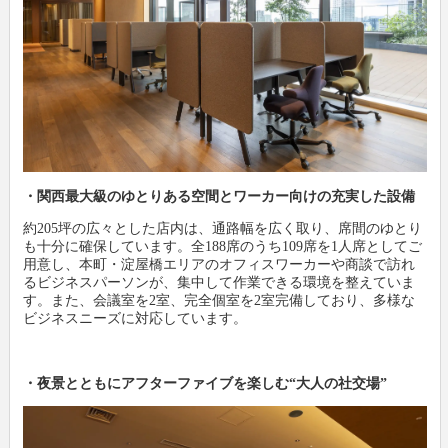
・関西最大級のゆとりある空間とワーカー向けの充実した設備
約205坪の広々とした店内は、通路幅を広く取り、席間のゆとり
も十分に確保しています。全188席のうち109席を1人席としてご
用意し、本町・淀屋橋エリアのオフィスワーカーや商談で訪れ
るビジネスパーソンが、集中して作業できる環境を整えていま
す。また、会議室を2室、完全個室を2室完備しており、多様な
ビジネスニーズに対応しています。
・夜景とともにアフターファイブを楽しむ“大人の社交場”