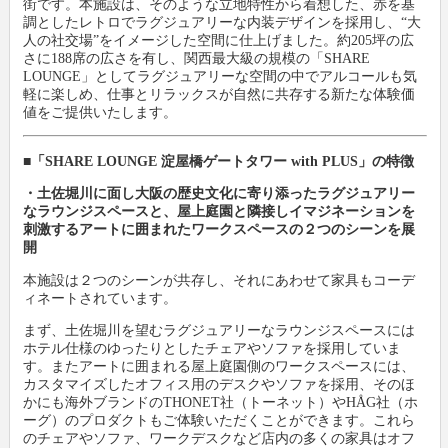
街です。本施設は、そのような立地特性から着想した、赤を基
調としたレトロでラグジュアリーな内装デザインを採用し、“大
人の社交場”をイメージした空間に仕上げました。約205坪の広
さに188席の広さを有し、関西最大級の規模の「SHARE
LOUNGE」としてラグジュアリーな空間の中でアルコールも気
軽に楽しめ、仕事とリラックスが自然に共存する新たな体験価
値をご提供いたします。
■「SHARE LOUNGE 淀屋橋ゲートタワー with PLUS」の特徴
・土佐堀川に面し大阪の歴史文化に寄り添ったラグジュアリー
なラウンジスペースと、屋上庭園と隣接しイマジネーションを
刺激するアートに囲まれたワークスペースの２つのシーンを展
開
本施設は２つのシーンが共存し、それにあわせて家具もコーデ
ィネートされています。
まず、土佐堀川を望むラグジュアリーなラウンジスペースには
ホテル仕様のゆったりとしたチェアやソファを採用していま
す。またアートに囲まれる屋上庭園側のワークスペースには、
カスタマイズしたオフィス用のデスクやソファを採用、そのほ
かにも海外ブランドのTHONET社（トーネット）やHÅG社（ホ
ーグ）のプロダクトもご体験いただくことができます。これら
のチェアやソファ、ワークデスクなど店内の多くの家具はオフ