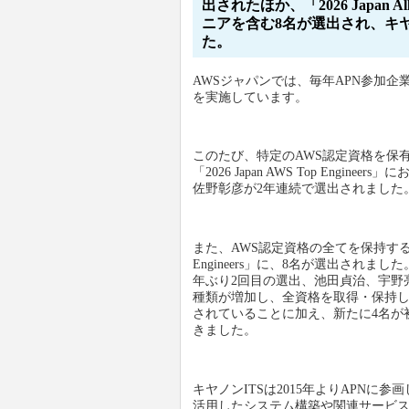
出されたほか、「2026 Japan All
ニアを含む8名が選出され、キヤ
た。
AWSジャパンでは、毎年APN参加
を実施しています。
このたび、特定のAWS認定資格を保
「2026 Japan AWS Top En
佐野彰彦が2年連続で選出されました
また、AWS認定資格の全てを保持するエンジニアを
Engineers」に、8名が選出され
年ぶり2回目の選出、池田貞治、宇野
種類が増加し、全資格を取得・保持
されていることに加え、新たに4名が
きました。
キヤノンITSは2015年よりAPNに
活用したシステム構築や関連サービ