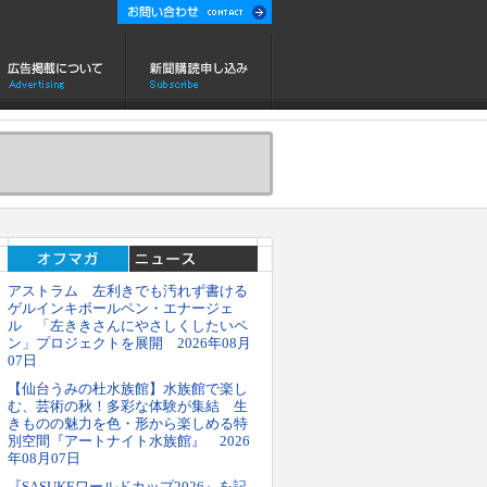
アストラム 左利きでも汚れず書ける
ゲルインキボールペン・エナージェ
ル 「左ききさんにやさしくしたいペ
ン」プロジェクトを展開 2026年08月
07日
【仙台うみの杜水族館】水族館で楽し
む、芸術の秋！多彩な体験が集結 生
きものの魅力を色・形から楽しめる特
別空間『アートナイト水族館』 2026
年08月07日
『SASUKEワールドカップ2026』を記