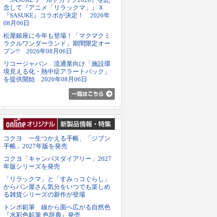
念して『アニメ「リラックマ」』Ｘ
『SASUKE』コラボが決定！ 2026年
08月06日
松屋銀座に今年も登場！「マクマクミ
ラクルワンダーランド」期間限定オー
プン!! 2026年08月06日
リコージャパン 流通業向け「施設環
境見える化・熱中症アラートパック」
を提供開始 2026年08月06日
コクヨ 一生つかえる手帳、「ジブン
手帳」2027年版を発売
コクヨ「キャンパスダイアリー」2027
年版シリーズを発売
「リラックマ」と「すみっコぐらし」
からパン屋さん気分をいつでも楽しめ
る雑貨シリーズの新作が登場
トンボ鉛筆 線から面へ広がる自然色
『水彩色鉛筆 色辞典』発売