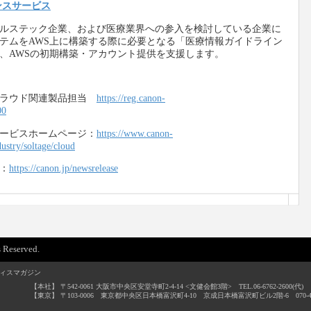
ンスサービス
ルステック企業、および医療業界への参入を検討している企業に
テムをAWS上に構築する際に必要となる「医療情報ガイドライン
と、AWSの初期構築・アカウント提供を支援します。
クラウド関連製品担当
https://reg.canon-
00
ービスホームページ：
https://www.canon-
dustry/soltage/cloud
：
https://canon.jp/newsrelease
 Reserved.
ィスマガジン
【本社】 〒542-0061 大阪市中央区安堂寺町2-4-14 <文健会館3階> TEL.06-6762-2600(代) / F
【東京】 〒103-0006 東京都中央区日本橋富沢町4-10 京成日本橋富沢町ビル2階-6 070-4496