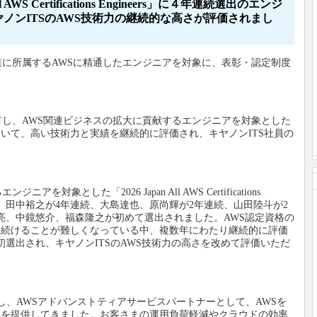
 AWS Certifications Engineers」に４年連続選出のエンジ
ノンITSのAWS技術力の継続的な高さが評価されまし
企業に所属するAWSに精通したエンジニアを対象に、表彰・認定制度
有し、AWS関連ビジネスの拡大に貢献するエンジニアを対象とした
gineers」において、高い技術力と実績を継続的に評価され、キヤノンITS社員の
。
対象とした「2026 Japan All AWS Certifications
ました。田中裕之が4年連続、大島達也、原尚輝が2年連続、山田陸斗が2
亮、中鏡悠介、福森隆之が初めて選出されました。AWS認定資格の
し続けることが難しくなっている中、複数年にわたり継続的に評価
初選出され、キヤノンITSのAWS技術力の高さを改めて評価いただ
参画し、AWSアドバンストティアサービスパートナーとして、AWSを
スを提供してきました。お客さまの運用負荷軽減やクラウドの効率