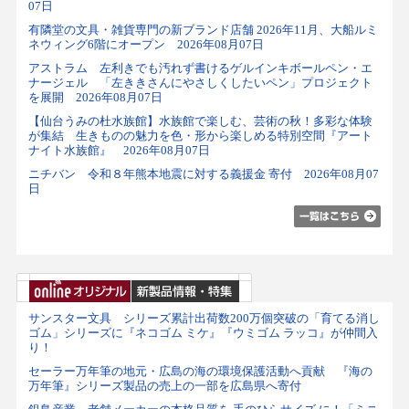
07日
有隣堂の文具・雑貨専門の新ブランド店舗 2026年11月、大船ルミ
ネウィング6階にオープン 2026年08月07日
アストラム 左利きでも汚れず書けるゲルインキボールペン・エ
ナージェル 「左ききさんにやさしくしたいペン」プロジェクト
を展開 2026年08月07日
【仙台うみの杜水族館】水族館で楽しむ、芸術の秋！多彩な体験
が集結 生きものの魅力を色・形から楽しめる特別空間『アート
ナイト水族館』 2026年08月07日
ニチバン 令和８年熊本地震に対する義援金 寄付 2026年08月07
日
サンスター文具 シリーズ累計出荷数200万個突破の「育てる消し
ゴム」シリーズに『ネコゴム ミケ』『ウミゴム ラッコ』が仲間入
り！
セーラー万年筆の地元・広島の海の環境保護活動へ貢献 『海の
万年筆』シリーズ製品の売上の一部を広島県へ寄付