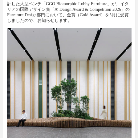
計した大型ベンチ「GGO Biomorphic Lobby Furniture」が、イタ
リアの国際デザイン賞「A’ Design Award & Competition 2026」の
Furniture Design部門において、金賞（Gold Award）を5月に受賞
新製品情報
卸
会社概要
しましたので、お知らせします。
文具動画紹介
小売店
新聞購読申し込み
文具ミニミニ歴史館
各種団体
広告掲載について
お問い合わせ
プライバシーポリシー
利用規約