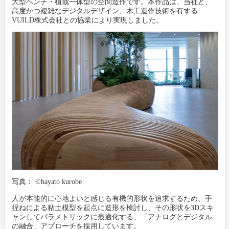
大型ベンチ・植栽一体型の空間造作です。本作品は、当社と、
高度かつ複雑なデジタルデザイン、木工造作技術を有する
VUILD株式会社との協業により実現しました。
写真： ©hayato kurobe
人が本能的に心地よいと感じる有機的形状を追求するため、手
捏ねによる粘土模型を起点に造形を検討し、その形状を3Dスキ
ャンしてパラメトリックに最適化する、「アナログとデジタル
の融合」アプローチを採用しています。