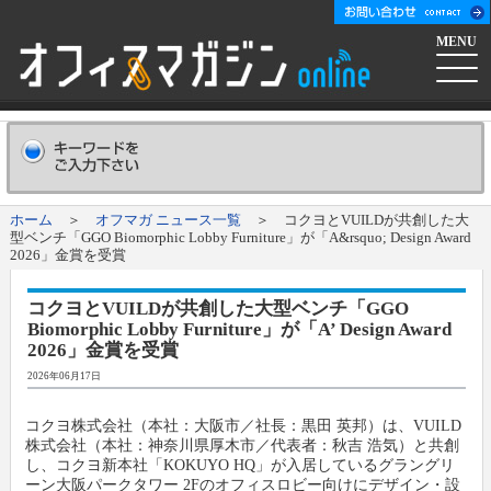
MENU
ホーム
会社概要
Company
ホーム
＞
オフマガ ニュース一覧
＞ コクヨとVUILDが共創した大
型ベンチ「GGO Biomorphic Lobby Furniture」が「A&rsquo; Design Award
広告掲載について
Advertising
2026」金賞を受賞
コクヨとVUILDが共創した大型ベンチ「GGO
新聞購読申し込み
Subscribe
Biomorphic Lobby Furniture」が「A’ Design Award
2026」金賞を受賞
コンテンツ
2026年06月17日
コクヨ株式会社（本社：大阪市／社長：黒田 英邦）は、VUILD
オフマガニュース
業界情報リンク集
株式会社（本社：神奈川県厚木市／代表者：秋吉 浩気）と共創
し、コクヨ新本社「KOKUYO HQ」が入居しているグラングリ
ーン大阪パークタワー 2Fのオフィスロビー向けにデザイン・設
メーカー発信ニュースリリース
メーカー
オフィスマガジン社について