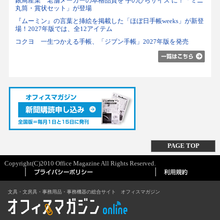
銀鳥産業 老舗メーカーの本格品質を 手のひらサイズ に！「ミニ
丸筒・賞状セット」が登場
『ムーミン』の言葉と挿絵を掲載した「ほぼ日手帳weeks」が新登
場！2027年版では、全12アイテム
コクヨ 一生つかえる手帳、「ジブン手帳」2027年版を発売
PAGE TOP
Copyright(C)2010 Office Magazine All Rights Reserved.
文具・文房具・事務用品・事務機器の総合サイト オフィスマガジン