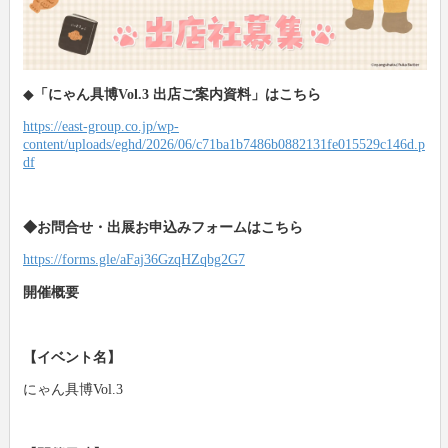
◆
「にゃん具博Vol.3 出店ご案内資料」はこちら
https://east-group.co.jp/wp-
content/uploads/eghd/2026/06/c71ba1b7486b0882131fe015529c146d.p
df
◆お問合せ・出展お申込みフォームはこちら
https://forms.gle/aFaj36GzqHZqbg2G7
開催概要
【イベント名】
にゃん具博Vol.3