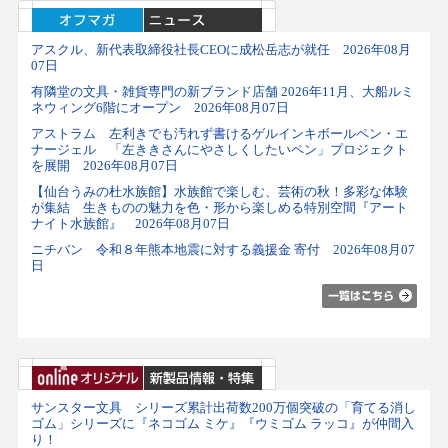
アスクル、新代表取締役社長CEOに成松岳志が就任 2026年08月
07日
有隣堂の文具・雑貨専門の新ブランド店舗 2026年11月、大船ルミ
ネウィング6階にオープン 2026年08月07日
アストラム 左利きでも汚れず書けるゲルインキボールペン・エ
ナージェル 「左ききさんにやさしくしたいペン」プロジェクト
を展開 2026年08月07日
【仙台うみの杜水族館】水族館で楽しむ、芸術の秋！多彩な体験
が集結 生きものの魅力を色・形から楽しめる特別空間『アート
ナイト水族館』 2026年08月07日
ニチバン 令和８年熊本地震に対する義援金 寄付 2026年08月07
日
サンスター文具 シリーズ累計出荷数200万個突破の「育てる消し
ゴム」シリーズに『ネコゴム ミケ』『ウミゴム ラッコ』が仲間入
り！