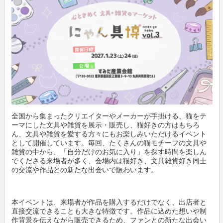
新製品情報
卸
会社概要
文具動画紹介
小売店
新聞購読申し込み
文具ミニミニ歴史館
各種団体
広告掲載について
お問い合わせ
全国から集まったクリエイターやメーカーが手掛ける、猫をテ
ーマにした文具や雑貨を展示・販売し、猫好きの方はもちろ
プライバシーポリシー
ん、文具や雑貨を愛する方々にもお楽しみいただけるイベント
として開催しています。毎回、たくさんの猫モチーフの文具や
雑貨の中から、「自分だけのお気に入り」を探す時間を楽しん
利用規約
でくださる来場者が多く、会場内は猫好き、文具雑貨好き同士
の交流や作品との新たな出会いで賑わいます。
本イベントは、来場者が作品を購入するだけでなく、出店者と
直接交流できることも大きな特徴です。作品に込めた想いや制
作背景を伝えながら販売できるため、ファンとの新たな出会い