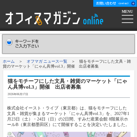
MENU
ホーム
会社概要
Company
ホーム
＞
オフマガ ニュース一覧
＞ 猫をモチーフにした文具・雑
貨のマーケット「にゃん具博vol.3」開催 出店者募集
広告掲載について
Advertising
猫をモチーフにした文具・雑貨のマーケット「にゃ
ん具博vol.3」開催 出店者募集
新聞購読申し込み
Subscribe
2026年06月17日
コンテンツ
株式会社イースト・ライブ（東京都）は、猫をモチーフにした
文具・雑貨が集まるマーケット「にゃん具博vol.3」を、2027年1
月23日（土）・24日（日）の2日間、すみだ産業会館 8階展示ホ
オフマガニュース
業界情報リンク集
ールB（東京都墨田区）にて開催することを決定いたしました。
メーカー発信ニュースリリース
メーカー
オフィスマガジン社について