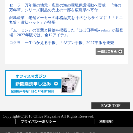
セーラー万年筆の地元・広島の海の環境保護活動へ貢献 『海の
万年筆』シリーズ製品の売上の一部を広島県へ寄付
銀鳥産業 老舗メーカーの本格品質を 手のひらサイズ に！「ミニ
丸筒・賞状セット」が登場
『ムーミン』の言葉と挿絵を掲載した「ほぼ日手帳weeks」が新登
場！2027年版では、全12アイテム
コクヨ 一生つかえる手帳、「ジブン手帳」2027年版を発売
PAGE TOP
Copyright(C)2010 Office Magazine All Rights Reserved.