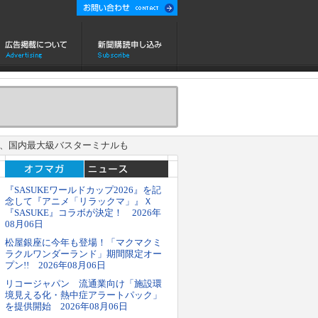
場、国内最大級バスターミナルも
『SASUKEワールドカップ2026』を記
念して『アニメ「リラックマ」』Ｘ
『SASUKE』コラボが決定！ 2026年
08月06日
松屋銀座に今年も登場！「マクマクミ
ラクルワンダーランド」期間限定オー
プン!! 2026年08月06日
リコージャパン 流通業向け「施設環
境見える化・熱中症アラートパック」
を提供開始 2026年08月06日