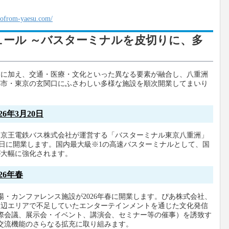
。
/tofrom-yaesu.com/
ュール ～バスターミナルを皮切りに、多
舗に加え、交通・医療・文化といった異なる要素が融合し、八重洲
都市・東京の玄関口にふさわしい多様な施設を順次開業してまいり
6年3月20日
、京王電鉄バス株式会社が運営する「バスターミナル東京八重洲」
月20日に開業します。国内最大級※1の高速バスターミナルとして、国
が大幅に強化されます。
26年春
場・カンファレンス施設が2026年春に開業します。ぴあ株式会社、
周辺エリアで不足していたエンターテインメントを通じた文化発信
国際会議、展示会・イベント、講演会、セミナー等の催事）を誘致す
ス交流機能のさらなる拡充に取り組みます。