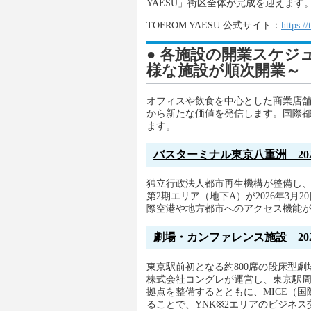
YAESU」街区全体が完成を迎えます
TOFROM YAESU 公式サイト：
https:/
● 各施設の開業スケジ
様な施設が順次開業～
オフィスや飲食を中心とした商業店
から新たな価値を発信します。国際
ます。
バスターミナル東京八重洲 202
独立行政法人都市再生機構が整備し
第2期エリア（地下A）が2026年3
際空港や地方都市へのアクセス機能
劇場・カンファレンス施設 20
東京駅前初となる約800席の段床型劇
株式会社コングレが運営し、東京駅
拠点を整備するとともに、MICE（
ることで、YNK※2エリアのビジネ