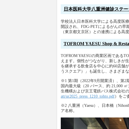
日本医科大学八重洲健診ステーショ
学校法人日本医科大学による高度医療施
開設され、FDG-PETによるがん
（東京都文京区）との連携による高
TOFROM YAESU Shop & Res
TOFROM YAESUの商業区画であるTOFR
えます。個性がつながり、新しきが
を継承する飲食店を中心に約60店舗
うスクエア）」も誕生し、さまざま
※1 第1期（2022年9月開業済）、第
国内最大級（20 バース、約 21,0
生機構および京王電鉄バス株式会社
att/ur2025_press_1210_tohto.pdf
）をご
※2 八重洲（Yaesu）、日本橋（Nih
ア名称。