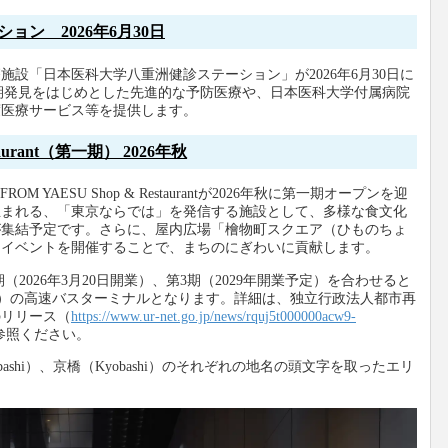
ン 2026年6月30日
設「日本医科大学八重洲健診ステーション」が2026年6月30日に
の早期発見をはじめとした先進的な予防医療や、日本医科大学付属病院
度医療サービス等を提供します。
taurant（第一期） 2026年秋
OM YAESU Shop & Restaurantが2026年秋に第一期オープンを迎
生まれる、「東京ならでは」を発信する施設として、多様な食文化
が集結予定です。さらに、屋内広場「檜物町スクエア（ひものちょ
なイベントを開催することで、まちのにぎわいに貢献します。
2期（2026年3月20日開業）、第3期（2029年開業予定）を合わせると
00 ㎡）の高速バスターミナルとなります。詳細は、独立行政法人都市再
のリリース（
https://www.ur-net.go.jp/news/rquj5t000000acw9-
参照ください。
onbashi）、京橋（Kyobashi）のそれぞれの地名の頭文字を取ったエリ