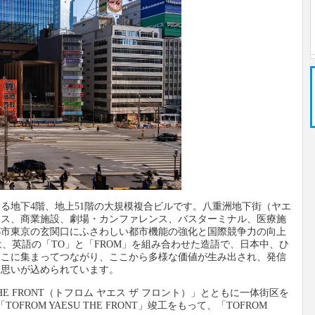
る地下4階、地上51階の大規模複合ビルです。八重洲地下街（ヤエ
ィス、商業施設、劇場・カンファレンス、バスターミナル、医療施
都市東京の玄関口にふさわしい都市機能の強化と国際競争力の向上
は、英語の「TO」と「FROM」を組み合わせた造語で、日本中、ひ
ここに集まってつながり、ここから多様な価値が生み出され、発信
う思いが込められています。
 THE FRONT（トフロム ヤエス ザ フロント）」とともに一体街区を
OFROM YAESU THE FRONT」竣工をもって、「TOFROM