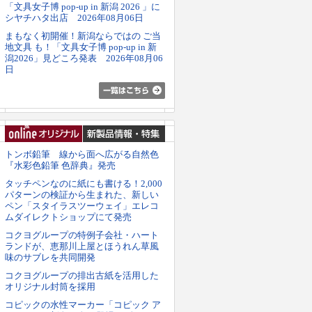
「文具女子博 pop-up in 新潟 2026 」に
シヤチハタ出店 2026年08月06日
まもなく初開催！新潟ならではの ご当
地文具 も！「文具女子博 pop-up in 新
潟2026」見どころ発表 2026年08月06
日
トンボ鉛筆 線から面へ広がる自然色
『水彩色鉛筆 色辞典』発売
タッチペンなのに紙にも書ける！2,000
パターンの検証から生まれた、新しい
ペン「スタイラスツーウェイ」エレコ
ムダイレクトショップにて発売
コクヨグループの特例子会社・ハート
ランドが、恵那川上屋とほうれん草風
味のサブレを共同開発
コクヨグループの排出古紙を活用した
オリジナル封筒を採用
コピックの水性マーカー「コピック ア